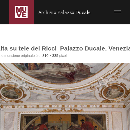
SALTA AL CONTENUTO PRINCIPALE
Archivio Palazzo Ducale
lta su tele del Ricci_Palazzo Ducale, Venezi
 dimensione originale è di
810 × 335
pixel